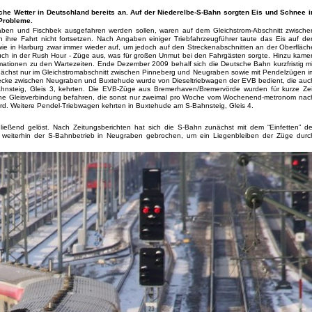
he Wetter in Deutschland bereits an. Auf der Niederelbe-S-Bahn sorgten Eis und Schnee i
 Probleme.
en und Fischbek ausgefahren werden sollen, waren auf dem Gleichstrom-Abschnitt zwische
hre Fahrt nicht fortsetzen. Nach Angaben einiger Triebfahrzeugführer taute das Eis auf de
e in Harburg zwar immer wieder auf, um jedoch auf den Streckenabschnitten an der Oberfläch
 auch in der Rush Hour - Züge aus, was für großen Unmut bei den Fahrgästen sorgte. Hinzu kame
rmationen zu den Wartezeiten. Ende Dezember 2009 behalf sich die Deutsche Bahn kurzfristig mi
unächst nur im Gleichstromabschnitt zwischen Pinneberg und Neugraben sowie mit Pendelzügen i
ecke zwischen Neugraben und Buxtehude wurde von Dieseltriebwagen der EVB bedient, die auc
nsteig, Gleis 3, kehrten. Die EVB-Züge aus Bremerhaven/Bremervörde wurden für kurze Zei
ne Gleisverbindung befahren, die sonst nur zweimal pro Woche vom Wochenend-metronom nac
d. Weitere Pendel-Triebwagen kehrten in Buxtehude am S-Bahnsteig, Gleis 4.
ließend gelöst. Nach Zeitungsberichten hat sich die S-Bahn zunächst mit dem “Einfetten” de
weiterhin der S-Bahnbetrieb in Neugraben gebrochen, um ein Liegenbleiben der Züge durc