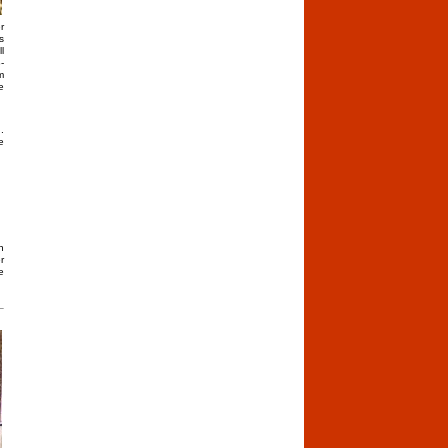
r
s
l
-
m
e
.
e
n
r
e