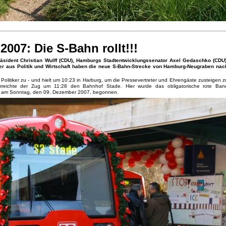
007: Die S-Bahn rollt!!!
äsident Christian Wulff (CDU), Hamburgs Stadtentwicklungssenator Axel Gedaschko (CDU)
ter aus Politik und Wirtschaft haben die neue S-Bahn-Strecke von Hamburg-Neugraben nac
olitiker zu - und hielt um 10:23 in Harburg, um die Pressevertreter und Ehrengäste zusteigen z
rreichte der Zug um 11:28 den Bahnhof Stade. Hier wurde das obligatorische rote Ban
hat am Sonntag, den 09. Dezember 2007, begonnen.