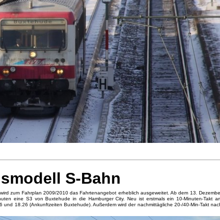
gsmodell S-Bahn
 wird zum Fahrplan 2009/2010 das Fahrtenangebot erheblich ausgeweitet. Ab dem 13. Dezembe
inuten eine S3 von Buxtehude in die Hamburger City. Neu ist erstmals ein 10-Minuten-Takt a
und 18.26 (Ankunftzeiten Buxtehude). Außerdem wird der nachmittägliche 20-/40-Min-Takt nac