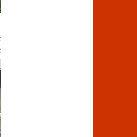
,
h
u
d