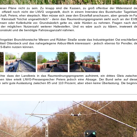
ieser Pläne nicht zu sein. Zu knapp sind die Kassen, zu groß offenbar der Widerstand de
ffiziell noch nicht der LNVG vorgestellt, doch in einem Interview des Buxtehuder Tageblatt
haft, Peters, eher skeptisch. Man müsse sich zwar den Einzelfall anschauen, aber gerade im Fal
er Kleinstadt “höchst ungewöhnlich” - denn das Raumordnungsprogramm sieht auch an der EVB
tensen oder Kellerkuhle vor. Grundsätzlich gelte es, viele Hürden zu nehmen. Fragen nach de
der möglichen Nutzerzahl weiterer Haltestellen. Und es wäre auch zu klären, inwieweit di
nkonstrukt und die benötigte Fahrzeuganzahl nähmen.
Wohngebiet Brunckhorstsche Wiesen und Rübker Straße sowie das Industriegebiet Ost erschließen
adtteil Ottenbeck und das nahegelegene Airbus-Werk interessant - jedoch ebenso für Pendler, di
e S-Bahn nutzen können.
chte dass der Landkreis in das Raumordnungsprogramm aufnimmt, ein drittes Gleis zwische
en Idee erteilt LNVG-Pressesprecher Peters jedoch eine Absage. Der Bund sehe auf diese
ne sehr gute Auslastung zwischen 85 und 110 Prozent, aber eben keine Überlastung. Die beginn