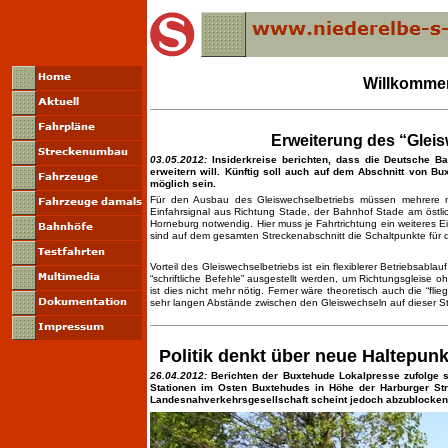
Willkommen
Erweiterung des “Glei
03.05.2012:
Insiderkreise berichten, dass die Deutsche B
erweitern will. Künftig soll auch auf dem Abschnitt von Bu
möglich sein.
Für den Ausbau des Gleiswechselbetriebs müssen mehrere n
Einfahrsignal aus Richtung Stade, der Bahnhof Stade am östli
Horneburg notwendig. Hier muss je Fahrtrichtung ein weiteres E
sind auf dem gesamten Streckenabschnitt die Schaltpunkte fü
Vorteil des Gleiswechselbetriebs ist ein flexiblerer Betriebsab
“schriftliche Befehle” ausgestellt werden, um Richtungsgleise
ist dies nicht mehr nötig. Ferner wäre theoretisch auch die “fl
sehr langen Abstände zwischen den Gleiswechseln auf dieser St
Politik denkt über neue Haltepu
26.04.2012:
Berichten der Buxtehude Lokalpresse zufolge
Stationen im Osten Buxtehudes in Höhe der Harburger St
Landesnahverkehrsgesellschaft scheint jedoch abzublocken