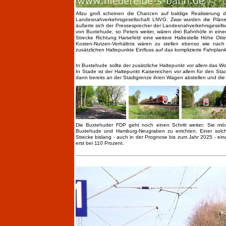
Allzu groß scheinen die Chancen auf baldige Realisierung d
Landesnahverkehrsgesellschaft LNVG. Zwar wurden die Pläne o
äußerte sich der Pressesprecher der Landesnahverkehrsgesellsc
von Buxtehude, so Peters weiter, wären drei Bahnhöfe in ein
Strecke Richtung Harsefeld eine weitere Haltestelle Höhe Ot
Kosten-Nutzen-Verhältnis wären zu stellen ebenso wie nach 
zusätzlichen Haltepunkte Einfluss auf das komplizierte Fahrpla
In Buxtehude sollte der zusätzliche Haltepunkt vor allem das 
In Stade ist der Haltepunkt Kaisereichen vor allem für den St
dann bereits an der Stadtgrenze ihren Wagen abstellen und di
Die Buxtehuder FDP geht noch einen Schritt weiter: Sie mö
Buxtehude und Hamburg-Neugraben zu errichten. Einer solch
Strecke bislang - auch in der Prognose bis zum Jahr 2025 - ei
erst bei 110 Prozent.