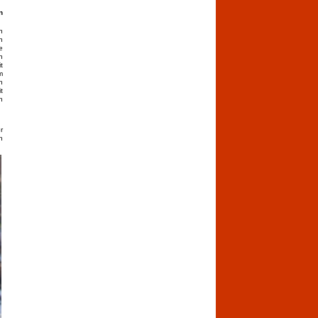
n
n
n
e
n
t
m
h
t
h
r
h