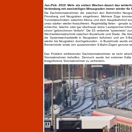
Jan./Feb. 2010:
Mehr als sieben Wochen dauert das winterlic
Verbindung mit zweistelligen Minusgraden immer wieder für
Die Dachstromabnehmer, die zwischen den Bahnhöfen Neugrab
Pinneberg und Neugraben eingefroren. Mehrere Züge konnten i
Tunnelabschnitten zwischen Altona und dem Hauptbahnhof sowi
umso stärker wieder festzufrieren. Regelmäßig fielen - gerade
schlechte, falsche oder gar überhaupt keine Lautsprecher-Info
einem “gebrochenen Verkehr”. Die S3 verkehrte “systemrein” z
Wechselstromabschnitt zwischen Buxtehude und Stade. Die Str
die Systemwechselstelle in Neugraben befuhren und am S-Bah
wieder bis Neugraben durchgebunden - in Buxtehude wurde ei
Bremervörde sowie von aussetzenden S-Bahn-Zügen genutzt wir
Das Problem einfrierender Dachstromabnehmer ist nicht absch
Stromabnehmer beholfen. Dennoch wurde bei extremer Kälte 
festgefrorene Stromabnehmer zu verhindern.