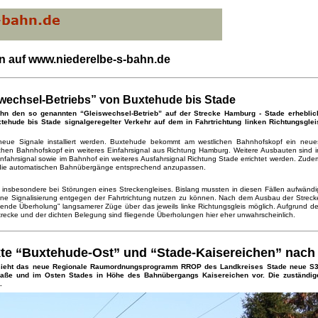
 auf www.niederelbe-s-bahn.de
swechsel-Betriebs” von Buxtehude bis Stade
ahn den so genannten “Gleiswechsel-Betrieb” auf der Strecke Hamburg - Stade erheblic
xtehude bis Stade signalgeregelter Verkehr auf dem in Fahrtrichtung linken Richtungsglei
eue Signale installiert werden. Buxtehude bekommt am westlichen Bahnhofskopf ein neue
chen Bahnhofskopf ein weiteres Einfahrsignal aus Richtung Hamburg. Weitere Ausbauten sind i
infahrsignal sowie im Bahnhof ein weiteres Ausfahrsignal Richtung Stade errichtet werden. Zude
r die automatischen Bahnübergänge entsprechend anzupassen.
lauf insbesondere bei Störungen eines Streckengleises. Bislang mussten in diesen Fällen aufwändi
 ohne Signalisierung entgegen der Fahrtrichtung nutzen zu können. Nach dem Ausbau der Streck
iegende Überholung” langsamerer Züge über das jeweils linke Richtungsgleis möglich. Aufgrund de
recke und der dichten Belegung sind fliegende Überholungen hier eher unwahrscheinlich.
nkte “Buxtehude-Ost” und “Stade-Kaisereichen” nach
 sieht das neue Regionale Raumordnungsprogramm RROP des Landkreises Stade neue S3
raße und im Osten Stades in Höhe des Bahnübergangs Kaisereichen vor. Die zuständig
.