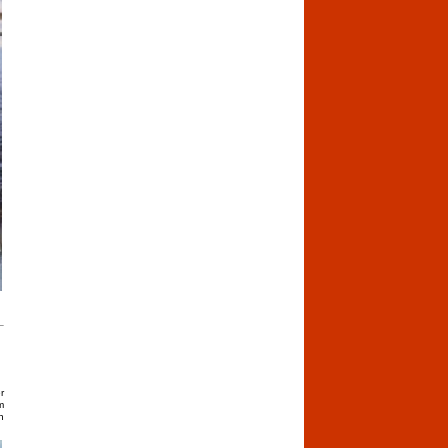
r
m
h